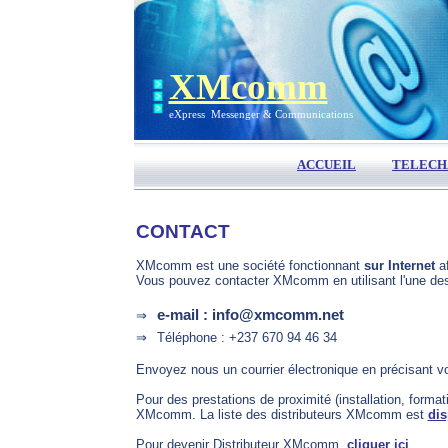
XMcomm
eXpress Messenger & Communications
ACCUEIL
TELECH
CONTACT
XMcomm est une société fonctionnant
sur Internet
af
Vous pouvez contacter XMcomm en utilisant l'une de
e-mail : info@xmcomm.net
⇒
⇒
Téléphone : +237 670 94 46 34
Envoyez nous un courrier électronique en précisant v
Pour des prestations de proximité (installation, forma
XMcomm. La liste des distributeurs XMcomm est
dis
Pour devenir Distributeur XMcomm,
cliquer ici
.