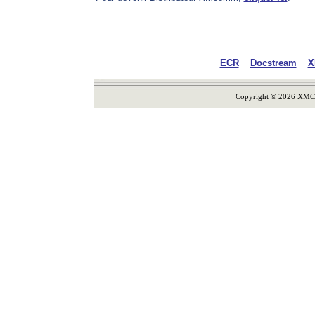
ECR
Docstream
X
Copyright
©
2026 XMCom